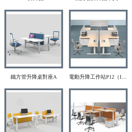
鐵方管升降桌對座A
電動升降工作站P12（I腳隱藏式）