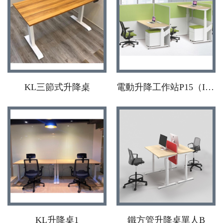
KL三節式升降桌
電動升降工作站P15（I腳）
KL升降桌1
鐵方管升降桌單人B