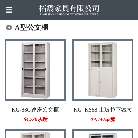
A型公文櫃
KG-88G連座公文櫃
KG+KS88 上玻拉下鐵拉
$4,730未稅
$4,740未稅