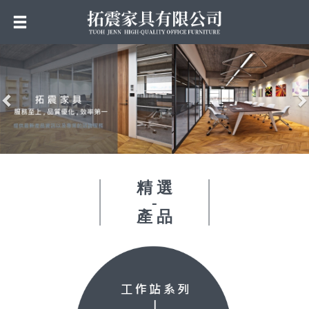
Previous
N
精 選
-
產 品