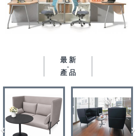
最 新
-
產 品
Previous
N