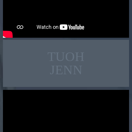
TUOH
JENN