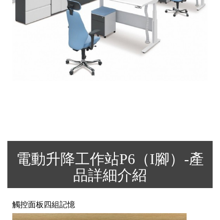
電動升降工作站P6（I腳）-產
品詳細介紹
觸控面板四組記憶