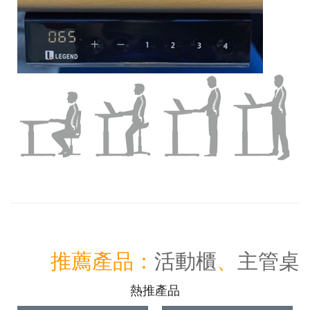
推薦產品：
活動櫃
、
主管桌
熱推產品