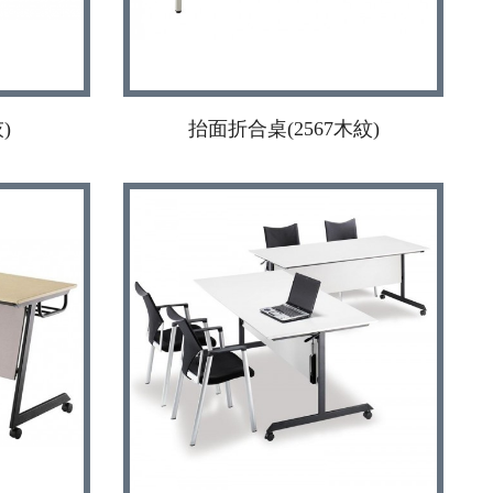
)
抬面折合桌(2567木紋)