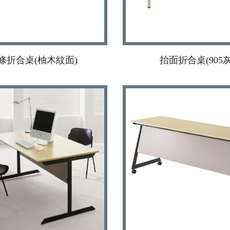
條折合桌(柚木紋面)
抬面折合桌(905灰