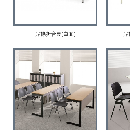
貼條折合桌(白面)
貼