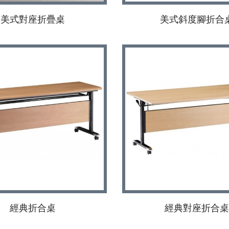
美式對座折疊桌
美式斜度腳折合
經典折合桌
經典對座折合桌