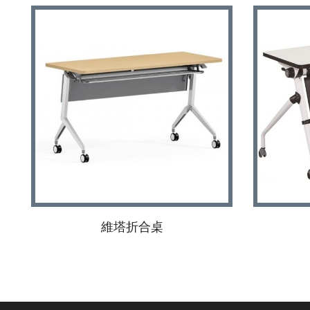
維塔折合桌