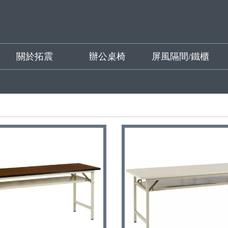
關於拓震
辦公桌椅
屏風隔間/鐵櫃