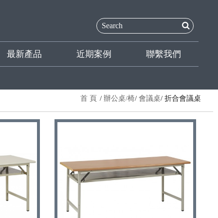
最新產品
近期案例
聯繫我們
首 頁
辦公桌/椅
會議桌
折合會議桌