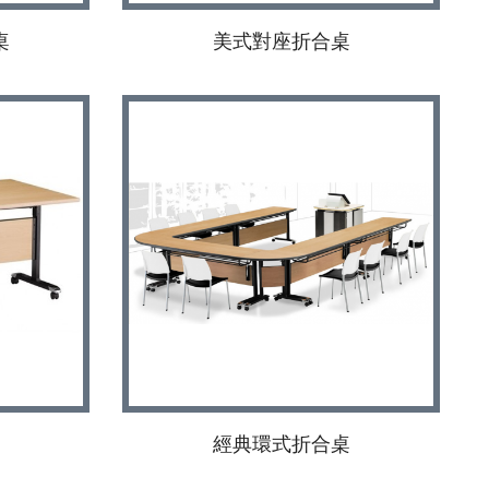
桌
美式對座折合桌
經典環式折合桌