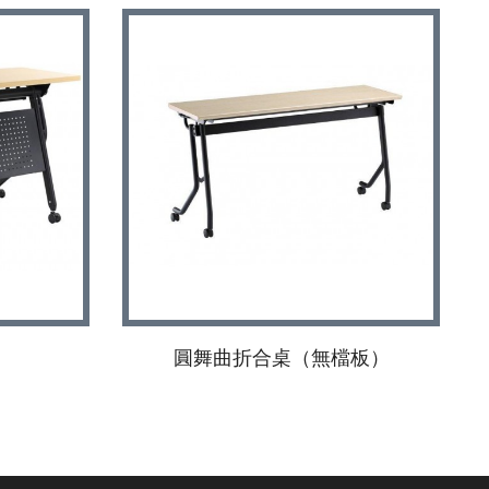
圓舞曲折合桌（無檔板）