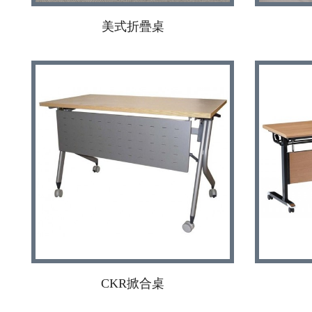
美式折疊桌
CKR掀合桌