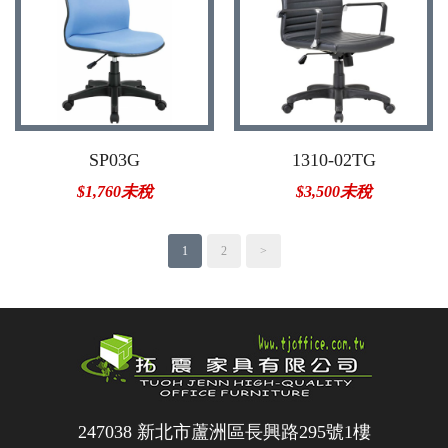
SP03G
1310-02TG
$1,760未稅
$3,500未稅
1
2
>
247038 新北市蘆洲區長興路295號1樓