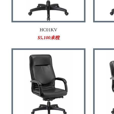
HC01KV
$5,100未稅