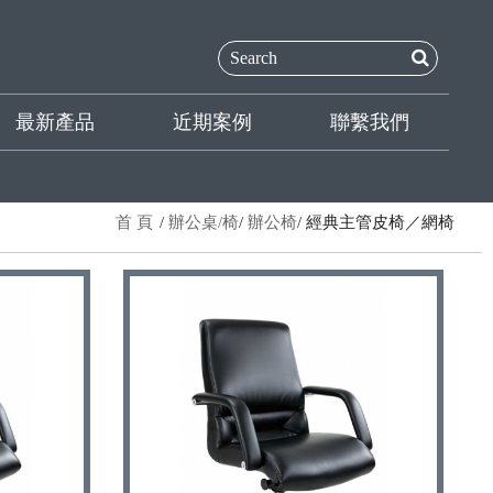
最新產品
近期案例
聯繫我們
首 頁
辦公桌/椅
辦公椅
經典主管皮椅／網椅