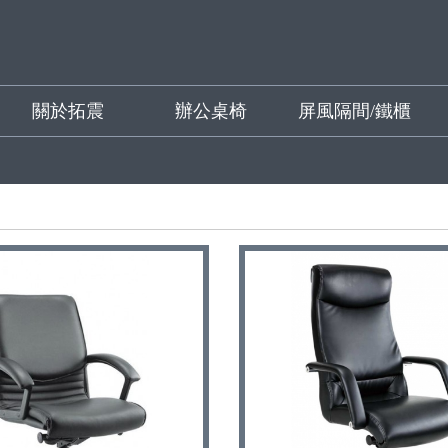
關於拓震
辦公桌椅
屏風隔間/鐵櫃