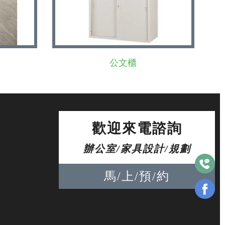
公文櫃
歡迎來電諮詢
辦公室/家具設計/規劃
馬/上/預/約