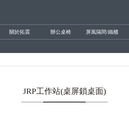
關於拓震
辦公桌椅
屏風隔間/鐵櫃
JRP工作站(桌屏鎖桌面)