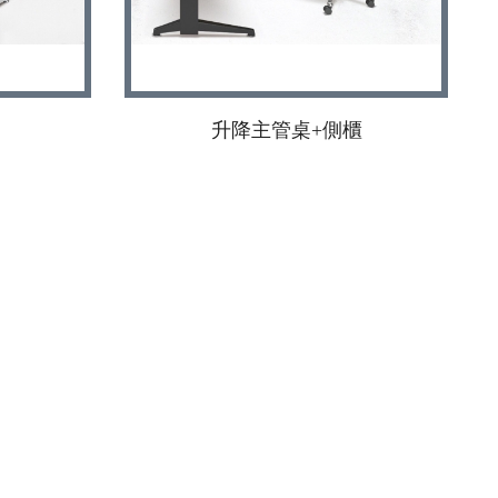
升降主管桌+側櫃