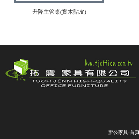
升降主管桌(實木貼皮)
辦公家具·首