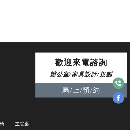
歡迎來電諮詢
辦公室/家具設計/規劃
馬/上/預/約
椅
·
主管桌