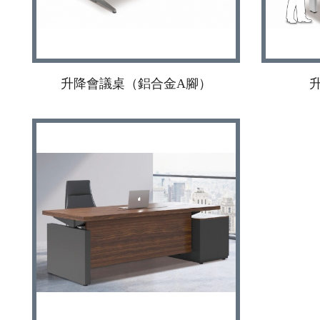
升降會議桌（鋁合金A腳）