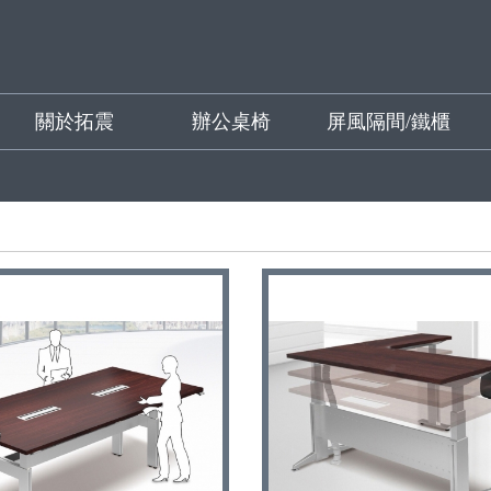
關於拓震
辦公桌椅
屏風隔間/鐵櫃