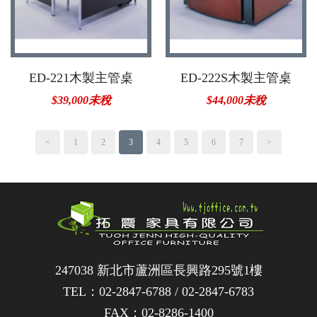
ED-221木製主管桌
ED-222S木製主管桌
$39,000未稅
$44,000未稅
<
1
2
3
4
5
6
7
>
247038 新北市蘆洲區長興路295號1樓
TEL：
02-2847-6788
/
02-2847-6783
FAX：02-8286-1400