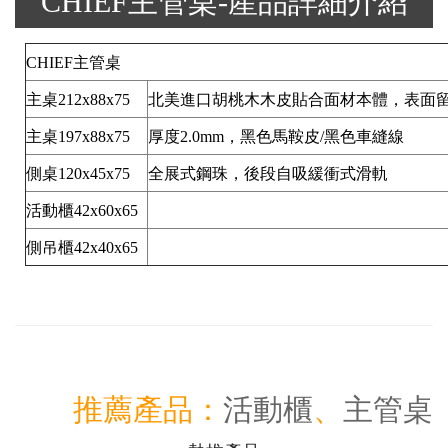
CHIEF主管桌-產品詳細介紹
CHIEF主管桌
主桌212x88x75
北美進口胡桃木木皮貼合面材本體，表面留
主桌197x88x75
厚度2.0mm，黑色馬鞍皮/黑色車縫線
側桌120x45x75
全展式鋼珠，後段自吸緩衝式滑軌
活動櫃42x60x65
側吊櫃42x40x65
推薦產品：
活動櫃
、
主管桌