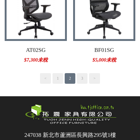
AT02SG
BF01SG
$7,300未稅
$5,000未稅
<
1
2
3
>
247038 新北市蘆洲區長興路295號1樓