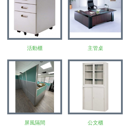
活動櫃
主管桌
屏風隔間
公文櫃