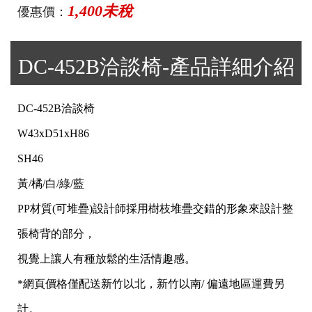
1,400未稅
優惠價：
DC-452B洽談椅-產品詳細介紹
DC-452B洽談椅
W43xD51xH86
SH46
黃/橘/白/綠/藍
PP材質(可堆疊)設計師採用樹枝堆疊交錯的形象來設計整
張椅背的部分，
視覺上讓人有種放鬆的生活情趣感。
*網頁價格僅配送新竹以北，新竹以南/ 偏遠地區運費另
計。