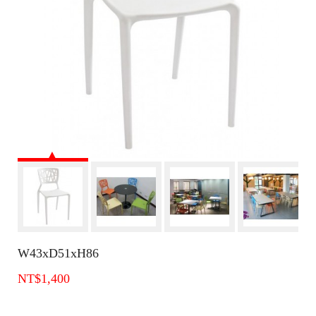
W43xD51xH86
NT$1,400