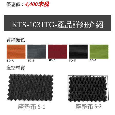
4,400未稅
優惠價：
KTS-1031TG-產品詳細介紹
背網顏色
座墊材質