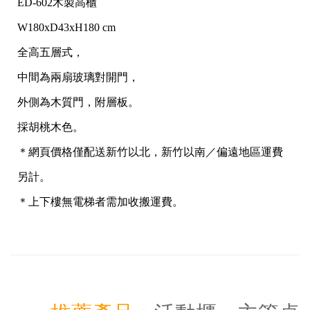
ED-602木製高櫃
W180xD43xH180 cm
全高五層式，
中間為兩扇玻璃對開門，
外側為木質門，附層板。
採胡桃木色。
＊網頁價格僅配送新竹以北，新竹以南／偏遠地區運費
另計。
＊上下樓無電梯者需加收搬運費。