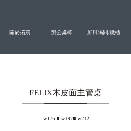
關於拓震
辦公桌椅
屏風隔間/鐵櫃
FELIX木皮面主管桌
w176 ■ w197■ w212