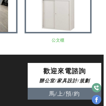
公文櫃
歡迎來電諮詢
辦公室/家具設計/規劃
馬/上/預/約