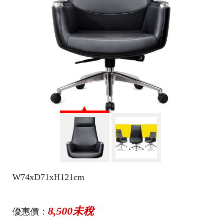
W74xD71xH121cm
8,500未稅
優惠價：