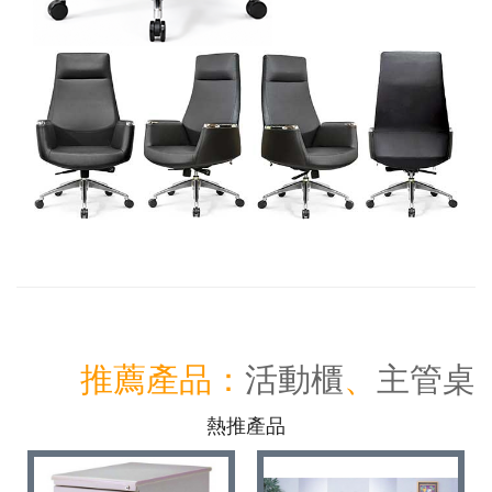
推薦產品：
活動櫃
、
主管桌
熱推產品