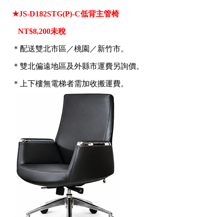
★JS-D182STG(P)-C低背主管椅
NT$8,200未稅
＊配送雙北市區／桃園／新竹市。
＊雙北偏遠地區及外縣市運費另詢價。
＊上下樓無電梯者需加收搬運費。