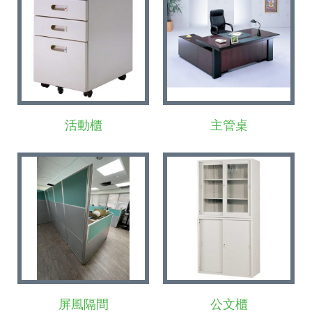
活動櫃
主管桌
屏風隔間
公文櫃