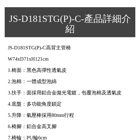
JS-D181STG(P)-C-產品詳細介
紹
JS-D181STG(P)-C高背主管椅
W74xD71xH121cm
1.椅面：黑色高彈性透氣皮
2.泡棉：一體成型泡綿
3.扶手：面採用鋁合金拋光電鍍，包覆泡棉及透氣皮
4.底盤：多功能角度鎖定
5.升降：氣壓棒採用80mm行程
6.椅腳：鋁合金高叉腳
7.椅輪：PU輪6cm