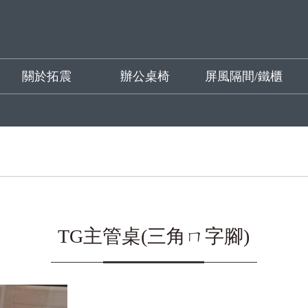
關於拓震
辦公桌椅
屏風隔間/鐵櫃
TG主管桌(三角ㄇ字腳)