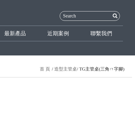
最新產品
近期案例
聯繫我們
首 頁
造型主管桌
TG主管桌(三角ㄇ字腳)