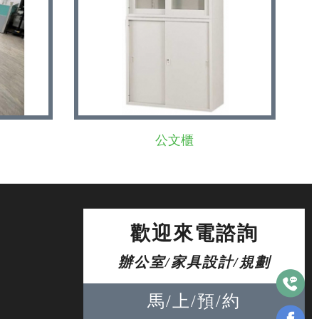
公文櫃
歡迎來電諮詢
辦公室/家具設計/規劃
馬/上/預/約