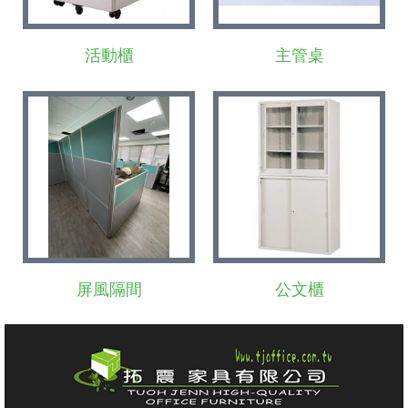
活動櫃
主管桌
屏風隔間
公文櫃