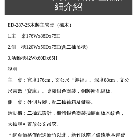
細介紹
ED-287-2S木製主管桌（楓木）
1.主 桌176Wx88Dx75H
2.側 櫃120Wx50Dx75H(含二抽吊櫃)
3.活動櫃42Wx60Dx65H
說明
主 桌：寬度176cm，文公尺『迎福』。深度88cm，文公
尺吉數『寶庫』。桌腳銀色塗裝，鋼製衝孔擋板。
側 桌：外側片腳，配二抽袖箱及鍵盤。
活動櫃：二抽式設計，櫃體銀色塗裝抽屜面板木紋色，
大抽屜可置放公文吊夾。
＊網頁價格僅配送新竹以北，新竹以南／偏遠地區運費