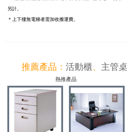
另計。
＊上下樓無電梯者需加收搬運費。
推薦產品：
活動櫃
、
主管桌
熱推產品