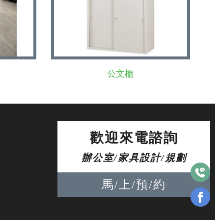
公文櫃
歡迎來電諮詢
辦公室/家具設計/規劃
馬/上/預/約