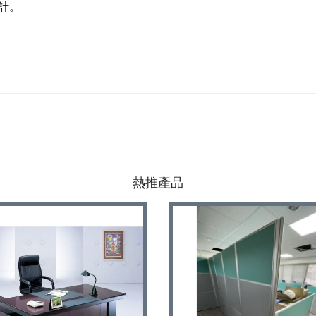
計。
熱推產品