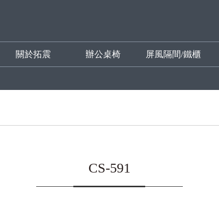
關於拓震
辦公桌椅
屏風隔間/鐵櫃
CS-591