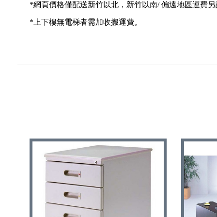
*網頁價格僅配送新竹以北，新竹以南/ 偏遠地區運費另
*上下樓無電梯者需加收搬運費。