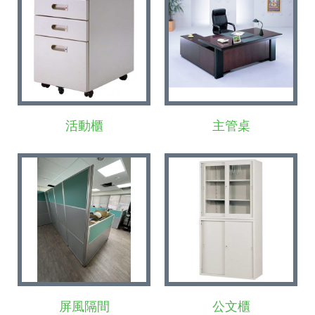
活動櫃
主管桌
屏風隔間
公文櫃