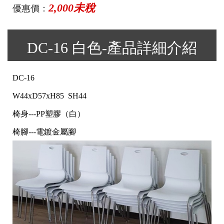
2,000未稅
優惠價：
DC-16 白色-產品詳細介紹
DC-16
W44xD57xH85 SH44
椅身---PP塑膠（白）
椅腳---電鍍金屬腳