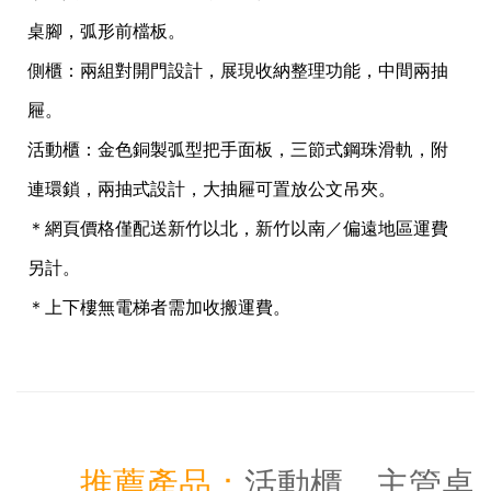
桌腳，弧形前檔板。
側櫃：兩組對開門設計，展現收納整理功能，中間兩抽
屜。
活動櫃：金色銅製弧型把手面板，三節式鋼珠滑軌，附
連環鎖，兩抽式設計，大抽屜可置放公文吊夾。
＊網頁價格僅配送新竹以北，新竹以南／偏遠地區運費
另計。
＊上下樓無電梯者需加收搬運費。
推薦產品：
活動櫃
、
主管桌