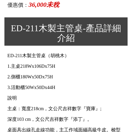
36,000未稅
優惠價：
ED-211木製主管桌-產品詳細
介紹
ED-211木製主管桌（胡桃木）
1.主桌218Wx106Dx75H
2.側櫃180Wx50Dx75H
3.活動櫃50Wx50Dx44H
說明
主桌：寬度218cm，文公尺吉祥數字『寶庫』;
深度103 cm，文公尺吉祥數字『添丁』。
桌面具出線孔走線功能，主工作域面繃高級牛皮。梭型