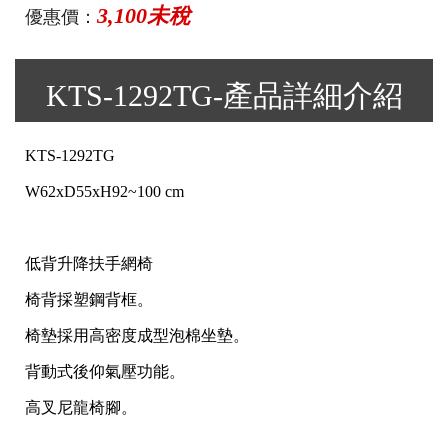
3,100未稅
優惠價：
KTS-1292TG-產品詳細介紹
KTS-1292TG
W62xD55xH92~100 cm
低背升降扶手網椅
椅背採塑鋼背框。
椅墊採用高密度成型泡棉坐墊。
背動式後仰氣壓功能。
高叉尼龍椅腳。